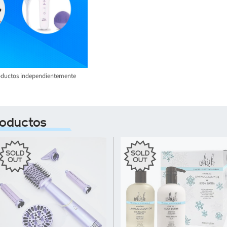
roductos independientemente
oductos
SOLD
SOLD
OUT
OUT