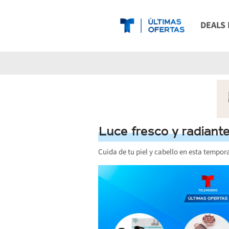
DEALS
REGALO
ESENC
ESENC
Luce fresco y radiant
CONSIE
Cuida de tu piel y cabello en esta tempor
ESENC
GUIA D