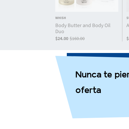
WHISH
S
Body Butter and Body Oil
A
Duo
$24.00
$160.00
$
Nunca te pie
oferta