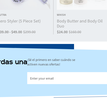
UTRA
WHISH
ero Styler (5 Piece Set)
Body Butter and Body Oil
Duo
39.00 - $49.00
$299.00
$24.00
$160.00
¡Sé el primero en saber cuándo se
rdas una
activen nuevas ofertas!