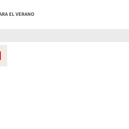
ARA EL VERANO
L PERSONAL
DE BELLEZA PARA LA PRIMAVERA
COS
 PARA EL INVIERNO
 SAN VALENTIN PARA EL