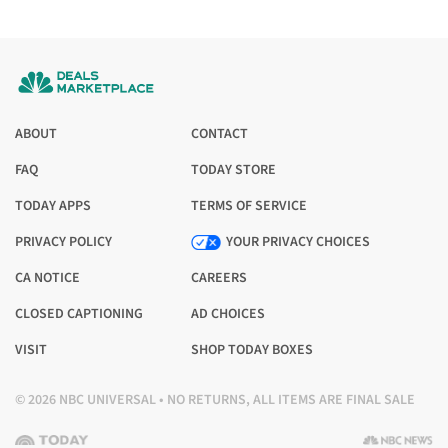
ABOUT
CONTACT
FAQ
TODAY STORE
OPENS
IN
TODAY APPS
TERMS OF SERVICE
OPENS
OPENS
A
IN
IN
PRIVACY POLICY
NEW
YOUR PRIVACY CHOICES
OPENS
A
A
TAB
IN
NEW
CA NOTICE
NEW
CAREERS
OPENS
OPENS
A
TAB
TAB
IN
IN
NEW
CLOSED CAPTIONING
AD CHOICES
OPENS
OPENS
A
A
TAB
IN
IN
NEW
VISIT
NEW
SHOP TODAY BOXES
OPENS
A
A
TAB
TAB
IN
NEW
NEW
© 2026 NBC UNIVERSAL • NO RETURNS, ALL ITEMS ARE FINAL SALE
A
TAB
TAB
NEW
TAB