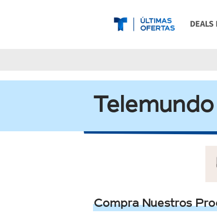
DEALS
REGALO
ESENC
Telemundo
ESENC
CONSIE
ESENC
GUIA D
Compra Nuestros Prod