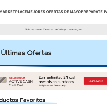
 MARKETPLACE
MEJORES OFERTAS DE MAYO
PREPARATE P
S PARA DIA DE LAS MADRES
ESENCIALES PARA TU RITUA
Telemundo recibe una comisión por su compra.
IALES PARA PREPARARTE PARA EL TRABAJO
ESENCIALES 
Últimas Ofertas
IALES PARA RENOVAR TU HOGAR
PRODUCTOS TECNOLOGI
NTE A LAS MUJERES EN TU VIDA
ESENCIALES DE BELLEZA
IALES ACOGEDORES PARA EL HOGAR
GUIA DE REGALOS DE
E REGALOS DE SAN VALENTIN PARA ELLA
uctos Favoritos