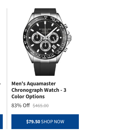
-
Men's Aquamaster
Chronograph Watch - 3
Color Options
83% Off
$465.00
$79.50
SHOP NOW