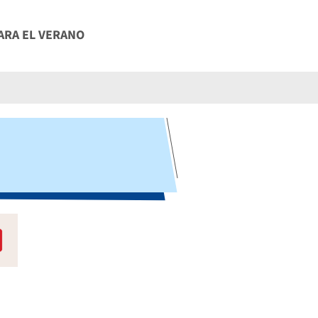
ARA EL VERANO
L PERSONAL
DE BELLEZA PARA LA PRIMAVERA
COS
 PARA EL INVIERNO
 SAN VALENTIN PARA EL