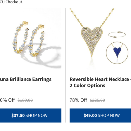
BCU Checkout.
una Brilliance Earrings
Reversible Heart Necklace 
2 Color Options
0% Off
78% Off
$189.00
$225.00
$37.50
SHOP NOW
$49.00
SHOP NOW