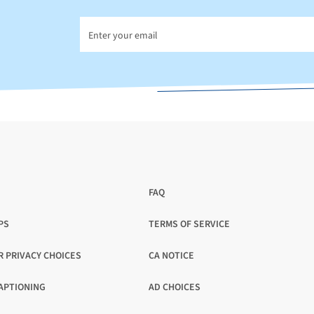
FAQ
PS
TERMS OF SERVICE
OPENS
IN
R PRIVACY CHOICES
CA NOTICE
A
OPENS
NEW
IN
APTIONING
AD CHOICES
TAB
A
OPENS
NEW
IN